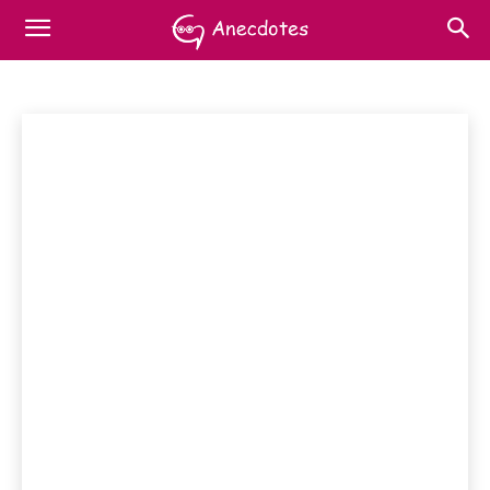
HIGT-TECH
Animaux
Ciné-TV
Culture
Fun
Gaming
Accueil
Actualités
Higt-Tech